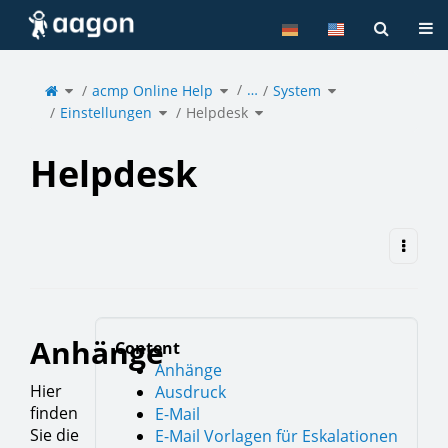
Home
Tog
Toggle
Toggle
Toggle
…
the
acmp Online Help
the
System
the
parent
hierarchy
hierarchy
tree
tree
tree
of
under
under
Toggle
Toggle
Helpdesk.
acmp
System.
Einstellungen
the
Helpdesk
the
Online
hierarchy
hierarchy
Help.
tree
tree
under
under
Einstellungen.
Helpdesk.
Helpdesk
Anhänge
Content
Anhänge
Hier
Ausdruck
finden
E-Mail
Sie die
E-Mail Vorlagen für Eskalationen