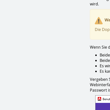
wird.
Wa
Die Dop
Wenn Sie d
Beide
Beide
Es wi
Es ka
Vergeben S
Webinterfa
Passwort is