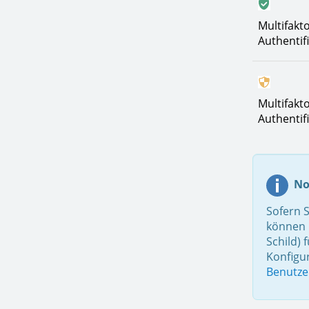
Multifakto
Authentif
Multifakto
Authentif
No
Sofern S
können 
Schild) 
Konfigu
Benutze