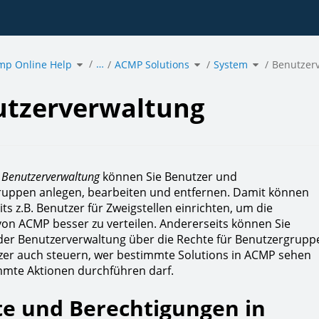
Toggle
Toggle
Toggle
…
mp Online Help
the
ACMP Solutions
the
System
the
Benutzer
hierarchy
hierarchy
hierarchy
tree
tree
tree
under
under
under
erverwaltung.
acmp
ACMP
System.
Online
Solutions.
Help.
tzerverwaltung
h
Benutzerverwaltung
können Sie Benutzer und
uppen anlegen, bearbeiten und entfernen. Damit können
its z.B. Benutzer für Zweigstellen einrichten, um die
on ACMP besser zu verteilen. Andererseits können Sie
der Benutzerverwaltung über die Rechte für Benutzergrupp
er auch steuern, wer bestimmte Solutions in ACMP sehen
mmte Aktionen durchführen darf.
e und Berechtigungen in