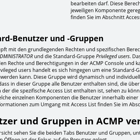
bearbeiten darf. Diese Berech
jeweiligen Komponente gereg
finden Sie im Abschnitt Access
ard-Benutzer und -Gruppen
pft mit den grundlegenden Rechten und spezifischen Berec
DMINISTRATOR
und die Standard-Gruppe
Privileged users
. D
den Rechte und Berechtigungen in der ACMP Console und kan
vileged users handelt es sich hingegen um eine Standard-
 werden kann. Diese Gruppe wird dynamisch und individuell 
dass in dieser Gruppe alle Benutzer enthalten sind, die übe
in der die spezifische Access List enthalten ist, sehen zu k
lche einzelnen Komponenten die Benutzer innerhalb einer
formationen zum Umgang mit Access List finden Sie im Absch
tzer und Gruppen in ACMP ve
rsicht sehen Sie die beiden Tabs Benutzer und Gruppen, un
n Öffnen ist der Fokus auf die Benutzer gelegt.