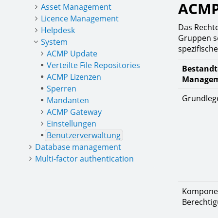
ACM
Asset Management
Licence Management
Das Rechte
Helpdesk
Gruppen s
System
spezifisch
ACMP Update
Verteilte File Repositories
Bestandte
ACMP Lizenzen
Managem
Sperren
Grundleg
Mandanten
ACMP Gateway
Einstellungen
Benutzerverwaltung
Database management
Multi-factor authentication
Komponen
Berechti