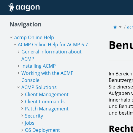
Home
Navigation
Toggle
the
ac
parent
tree
of
Benutz
acmp Online Help
Benu
ACMP Online Help for ACMP 6.7
General information about
ACMP
Installing ACMP
Working with the ACMP
Im Bereic
Console
Benutzergr
Sie einerse
ACMP Solutions
Aufgaben v
Client Management
innerhalb 
Client Commands
und Benutz
Patch Management
und besti
Security
Jobs
Recht
OS Deployment