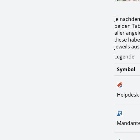
Je nachdem
beiden Tab
aller ange
diese haben
jeweils au
Legende
Symbol
Helpdesk
Mandant