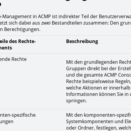
P
-Management in ACMP ist indirekter Teil der Benutzerverw
etzt sich dabei aus zwei Bestandteilen zusammen: Den gr
en Berechtigungen.
ile des Rechte-
Beschreibung
ents
ende Rechte
Mit den grundlegenden Recht
Gruppen direkt bei der Erste
und die gesamte ACMP Consol
Rechte beispielsweise Regeln
welche Aktionen er innerhalb 
Informationen können Sie in
springen.
ten-spezifische
Mit den komponenten-spezifi
gungen
Systemkomponenten und Elem
oder Ordner, festlegen, welc