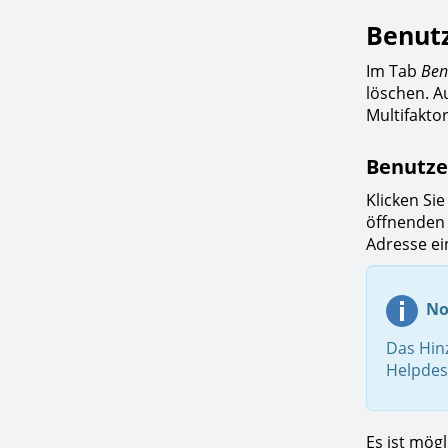
Benutz
Im Tab
Ben
löschen. A
Multifaktor
Benutze
Klicken Si
öffnenden 
Adresse ei
No
Das Hinz
Helpdesk
Es ist mög