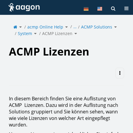
Home
Tog
Toggle
Toggle
Toggle
…
the
acmp Online Help
the
ACMP Solutions
the
parent
hierarchy
hierarchy
tree
tree
tree
of
under
under
Toggle
Toggle
ACMP
acmp
ACMP
System
the
ACMP Lizenzen
the
Lizenzen.
Online
Solutions
hierarchy
hierarchy
Help.
tree
tree
under
under
System.
ACMP
Lizenzen.
ACMP Lizenzen
In diesem Bereich finden Sie eine Auflistung von
ACMP Lizenzen. Dazu wird in der Auflistung nach
Solutions gruppiert und Sie können sehen, wann
wie viele Lizenzen von welcher Art eingepflegt
wurden.