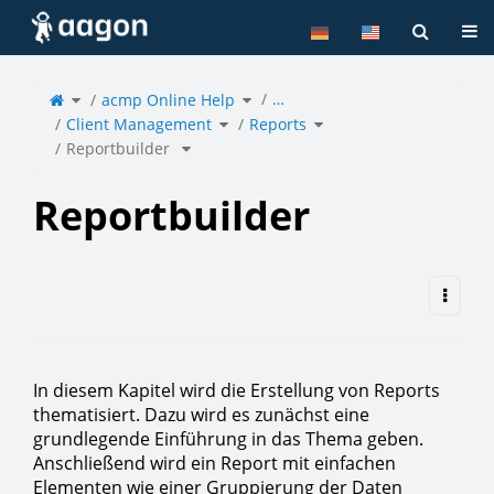
Home
Tog
Toggle
Toggle
…
the
acmp Online Help
the
parent
hierarchy
tree
tree
of
under
Toggle
Toggle
Reportbuilder
acmp
Client Management
the
Reports
the
.
Online
hierarchy
hierarchy
Help.
tree
tree
under
under
Toggle
Client
Reports.
Reportbuilder
the
Management.
hierarchy
tree
under
Reportbuilder
.
Reportbuilder
In diesem Kapitel wird die Erstellung von Reports
thematisiert. Dazu wird es zunächst eine
grundlegende Einführung in das Thema geben.
Anschließend wird ein Report mit einfachen
Elementen wie einer Gruppierung der Daten