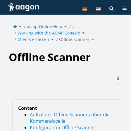
Home
Tog
Toggle
Toggle
…
the
acmp Online Help
the
parent
hierarchy
tree
tree
of
under
Toggle
Offline
acmp
Working with the ACMP Console
the
Scanner.
Online
hierarchy
Help.
tree
under
Toggle
Toggle
Working
Clients erfassen
the
Offline Scanner
the
with
hierarchy
hierarchy
the
tree
tree
ACMP
under
under
Console.
Clients
Offline
erfassen.
Scanner.
Offline Scanner
Content
Aufruf des Offline Scanners über die
Kommandozeile
Konfiguration Offline Scanner