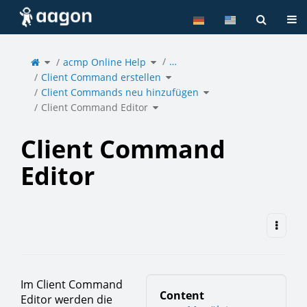
Home
Tog
Toggle
Toggle
…
the
acmp Online Help
the
parent
hierarchy
tree
tree
of
under
Toggle
Client
acmp
Client Command erstellen
the
Command
Online
hierarchy
Editor.
Help.
tree
under
Toggle
Client
Client Commands neu hinzufügen
the
Command
hierarchy
erstellen.
tree
under
Toggle
Client
Client Command Editor
the
Commands
hierarchy
neu
tree
hinzufügen.
under
Client
Command
Editor.
Client Command
Editor
Im Client Command
Content
Editor werden die