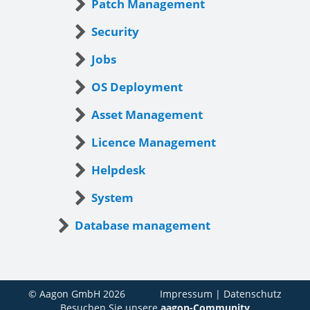
Patch Management
Security
Jobs
OS Deployment
Asset Management
Licence Management
Helpdesk
System
Database management
© Aagon GmbH 2026
Impressum
|
Datenschutz
Besuchen Sie unsere
aagon-Community