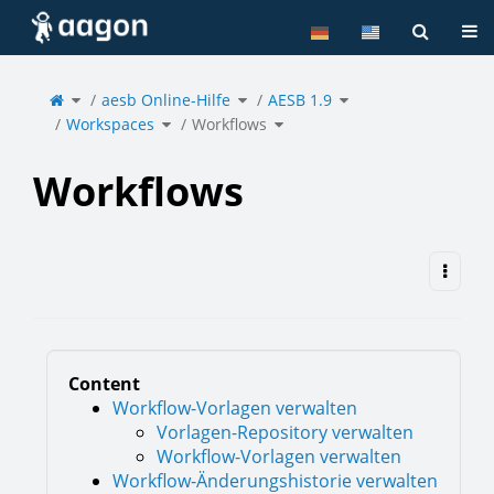
Home
Tog
Toggle
Toggle
Toggle
the
aesb Online-Hilfe
the
AESB 1.9
the
parent
hierarchy
hierarchy
tree
tree
tree
of
under
under
Toggle
Toggle
Workflows.
aesb
AESB
Workspaces
the
Workflows
the
Online-
1.9.
hierarchy
hierarchy
Hilfe.
tree
tree
under
under
Workspaces.
Workflows.
Workflows
Content
Workflow-Vorlagen verwalten
Vorlagen-Repository verwalten
Workflow-Vorlagen verwalten
Workflow-Änderungshistorie verwalten