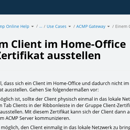
Toggle
Toggle
Toggle
…
mp Online Help
the
Use Cases
the
ACMP Gateway
the
Einem C
hierarchy
hierarchy
hierarchy
tree
tree
tree
under
under
under
acmp
Use
ACMP
Online
Cases.
Gateway.
Help.
m Client im Home-Office
at
len.
Zertifikat ausstellen
ll, dass sich ein Client im Home-Office und dadurch nicht i
ikat ausstellen. Gehen Sie folgendermaßen vor:
glich ist, sollte der Client physisch einmal in das lokale 
im Tab Clients in der Ribbonleiste in der Gruppe Client-Zerti
 ausstellen. Mit diesem Zertifikat kann sich der Client da
em ACMP Server kommunizieren.
t möglich, den Client einmalig in das lokale Netzwerk zu bri