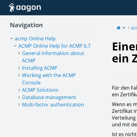
Home
Navigation
Toggle
the
ac
parent
tree
of
Einem
Client
im
acmp Online Help
Home-
Office
ein
Eine
Zertifik
ausstel
ACMP Online Help for ACMP 6.7
General information about
ein 
ACMP
Installing ACMP
Working with the ACMP
Console
Für den Fa
ACMP Solutions
ein Zertif
Database management
Wenn es mö
Multi-factor authentication
Zertifikat 
Verteilung
und mit d
Ist es nich