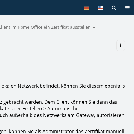
Tog
Toggle
lient im Home-Office ein Zertifikat ausstellen
the
hierarchy
tree
under
Einem
Client
im
Home-
Office
ein
Zertifikat
ausstellen.
m lokalen Netzwerk befindet, können Sie diesem ebenfalls
Netz gebracht werden. Dem Client können Sie dann das
fikate über Erstellen > Automatische
nn auch außerhalb des Netzwerks am Gateway autorisieren
ngen, können Sie als Administrator das Zertifikat manuell