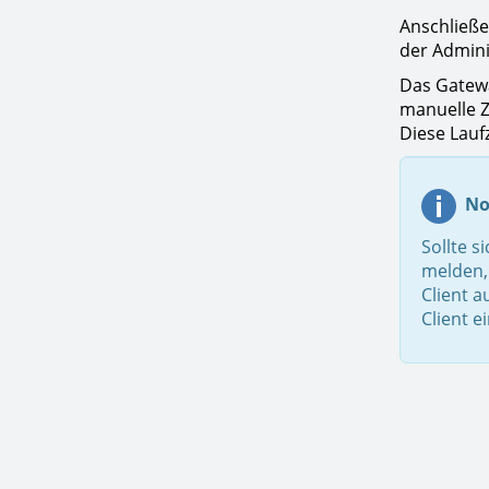
Anschließe
der Admini
Das Gatewa
manuelle Ze
Diese Lauf
No
Sollte s
melden, 
Client 
Client e