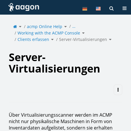
Home
Tog
Toggle
Toggle
…
the
acmp Online Help
the
parent
hierarchy
tree
tree
of
under
Toggle
Server-
acmp
Working with the ACMP Console
the
Virtualisierungen.
Online
hierarchy
Help.
tree
under
Toggle
Toggle
Working
Clients erfassen
the
Server-Virtualisierungen
the
with
hierarchy
hierarchy
the
tree
tree
ACMP
under
under
Console.
Clients
Server-
erfassen.
Virtualisie
Server-
Virtualisierungen
Über Virtualisierungsscanner werden im ACMP
nicht nur physikalische Maschinen in Form von
Inventardaten aufgelistet, sondern sie erhalten