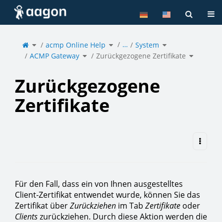
Home
Tog
Toggle
Toggle
Toggle
…
the
acmp Online Help
the
System
the
parent
hierarchy
hierarchy
tree
tree
tree
of
under
under
Toggle
Toggle
Zurückgezogene
acmp
System.
ACMP Gateway
the
Zurückgezogene Zertifikate
the
Zertifikate.
Online
hierarchy
hierarchy
Help.
tree
tree
under
under
ACMP
Zurückge
Gateway.
Zertifikate
Zurückgezogene
Zertifikate
Für den Fall, dass ein von Ihnen ausgestelltes
Client-Zertifikat entwendet wurde, können Sie das
Zertifikat über
Zurückziehen
im Tab
Zertifikate
oder
Clients
zurückziehen. Durch diese Aktion werden die