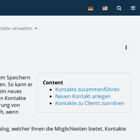
Tog
Toggle
takte verwalten
the
hy
hierarchy
tree
under
Kontakte
ment.
verwalten.
eim Speichern
Content
en. So kann er
Kontakte zusammenführen
ein neues
Neuen Kontakt anlegen
en Kontakte
Kontakte zu Clients zuordnen
erung von
ch, wenn
alog, welcher Ihnen die Möglichkeiten bietet, Kontakte