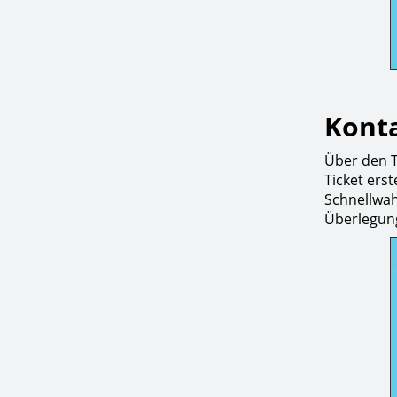
Konta
Über den T
Ticket erst
Schnellwahl
Überlegung