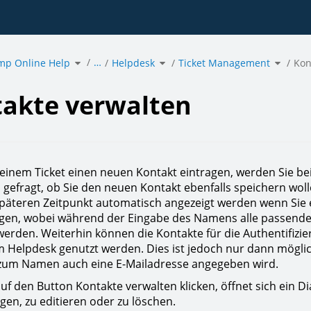
Toggle
Toggle
Toggle
…
mp Online Help
the
Helpdesk
the
Ticket Management
the
Kon
hierarchy
hierarchy
hierarc
tree
tree
tree
under
under
under
te
acmp
Helpdesk.
Ticket
ten.
Online
Manage
Help.
akte verwalten
in einem Ticket einen neuen Kontakt eintragen, werden Sie b
s gefragt, ob Sie den neuen Kontakt ebenfalls speichern woll
päteren Zeitpunkt automatisch angezeigt werden wenn Sie 
egen, wobei während der Eingabe des Namens alle passend
werden. Weiterhin können die Kontakte für die Authentifizi
 Helpdesk genutzt werden. Dies ist jedoch nur dann mögli
 zum Namen auch eine E-Mailadresse angegeben wird.
uf den Button Kontakte verwalten klicken, öffnet sich ein Di
gen, zu editieren oder zu löschen.