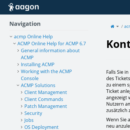
Home
Navigation
Toggle
the
ac
parent
tree
of
Kontak
verwal
acmp Online Help
Kont
ACMP Online Help for ACMP 6.7
General information about
ACMP
Installing ACMP
Working with the ACMP
Falls Sie 
Console
des Ticket
zu einem s
ACMP Solutions
Ticket anl
Client Management
angezeigt 
Client Commands
Nutzern am
Patch Management
zusätzlich
Security
Wenn Sie a
Jobs
neu anzule
OS Deployment