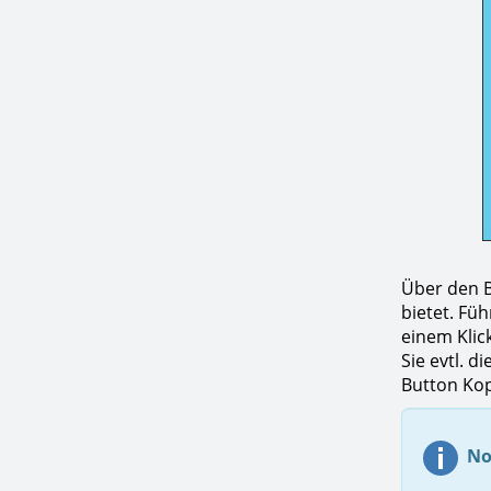
Über den B
bietet. Fü
einem Klic
Sie evtl. 
Button Kop
No