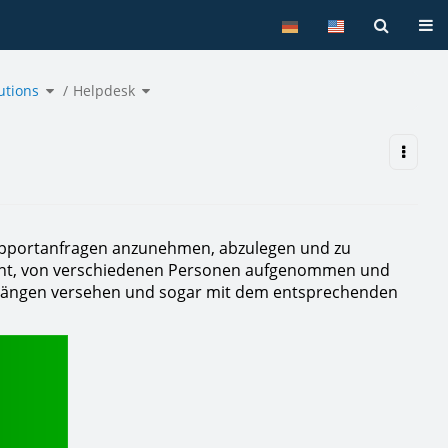
Tog
Toggle
Toggle
utions
the
Helpdesk
the
hierarchy
hierarchy
tree
tree
under
under
ACMP
Helpdesk.
Solutions.
 Supportanfragen anzunehmen, abzulegen und zu
annt, von verschiedenen Personen aufgenommen und
Anhängen versehen und sogar mit dem entsprechenden