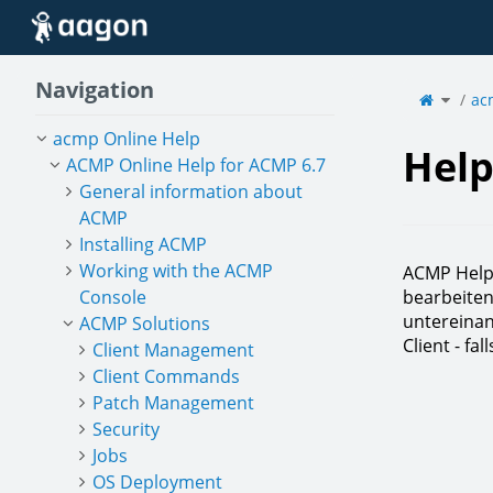
Home
Navigation
Toggle
the
ac
parent
tree
of
Helpde
acmp Online Help
Hel
ACMP Online Help for ACMP 6.7
General information about
ACMP
Installing ACMP
Working with the ACMP
ACMP Helpd
Console
bearbeiten
untereinan
ACMP Solutions
Client - fa
Client Management
Client Commands
Patch Management
Security
Jobs
OS Deployment