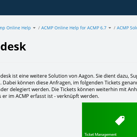
Toggle
Toggle
mp Online Help
the
ACMP Online Help for ACMP 6.7
the
ACMP Sol
hierarchy
hierarchy
tree
tree
under
under
sk.
acmp
ACMP
Online
Online
Help.
Help
for
ACMP
6.7.
pdesk
esk ist eine weitere Solution von Aagon. Sie dient dazu,
. Dabei können diese Anfragen, im folgenden Tickets gen
der delegiert werden. Die Tickets können weiterhin mit 
lls er im ACMP erfasst ist - verknüpft werden.