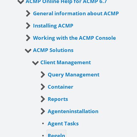
ACMP Online Help for ACMP 6.7
General information about ACMP
Installing ACMP
Working with the ACMP Console
ACMP Solutions
Client Management
Query Management
Container
Reports
Agenteninstallation
Agent Tasks
Regeln