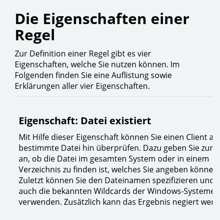
Die Eigenschaften einer
Regel
Zur Definition einer Regel gibt es vier
Eigenschaften, welche Sie nutzen können. Im
Folgenden finden Sie eine Auflistung sowie
Erklärungen aller vier Eigenschaften.
Eigenschaft: Datei existiert
Mit Hilfe dieser Eigenschaft können Sie einen Client au
bestimmte Datei hin überprüfen. Dazu geben Sie zunä
an, ob die Datei im gesamten System oder in einem
Verzeichnis zu finden ist, welches Sie angeben können.
Zuletzt können Sie den Dateinamen spezifizieren und 
auch die bekannten Wildcards der Windows-Systeme
verwenden. Zusätzlich kann das Ergebnis negiert wer