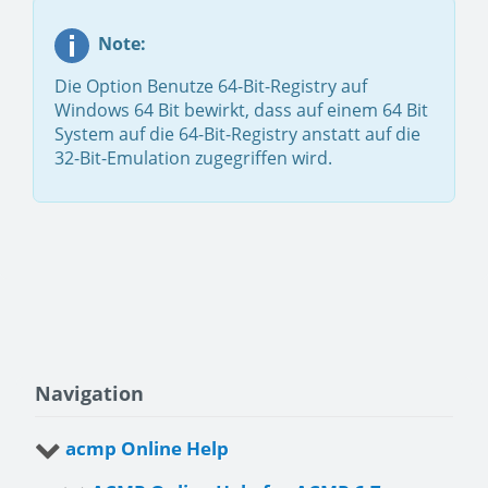
Note:
Die Option Benutze 64-Bit-Registry auf
Windows 64 Bit bewirkt, dass auf einem 64 Bit
System auf die 64-Bit-Registry anstatt auf die
32-Bit-Emulation zugegriffen wird.
Navigation
acmp Online Help