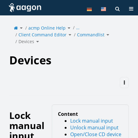
Home
Tog
Toggle
Toggle
…
the
acmp Online Help
the
parent
hierarchy
tree
tree
of
under
Toggle
Toggle
Devices.
acmp
Client Command Editor
the
Commandlist
the
Online
hierarchy
hierarchy
Help.
tree
tree
under
under
Toggle
Client
Commandlist.
Devices
the
Command
hierarchy
Editor.
tree
under
Devices.
Devices
Lock
Content
Lock manual input
manual
Unlock manual input
input
Open/Close CD device