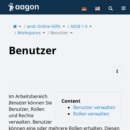
Home
Tog
Toggle
Toggle
Toggle
the
aesb Online-Hilfe
the
AESB 1.9
the
parent
hierarchy
hierarchy
tree
tree
tree
of
under
under
Toggle
Toggle
Benutzer.
aesb
AESB
Workspaces
the
Benutzer
the
Online-
1.9.
hierarchy
hierarchy
Hilfe.
tree
tree
under
under
Workspaces.
Benutzer.
Benutzer
Im Arbeitsbereich
Content
Benutzer
können Sie
Benutzer verwalten
Benutzer, Rollen
Rollen verwalten
und Rechte
verwalten. Benutzer
können eine oder mehrere Rollen erhalten. Diesen