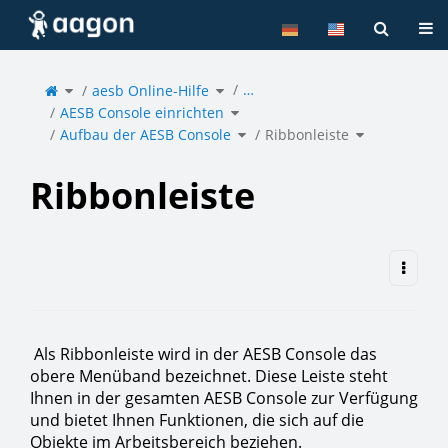
Home
Tog
Toggle
Toggle
…
the
aesb Online-Hilfe
the
parent
hierarchy
tree
tree
of
under
Toggle
Ribbonleiste.
aesb
AESB Console einrichten
the
Online-
hierarchy
Hilfe.
tree
under
Toggle
Toggle
AESB
Aufbau der AESB Console
the
Ribbonleiste
the
Console
hierarchy
hierarchy
einrichten.
tree
tree
under
under
Aufbau
Ribbonleiste.
der
AESB
Console.
Ribbonleiste
Als Ribbonleiste wird in der AESB Console das
obere Menüband bezeichnet. Diese Leiste steht
Ihnen in der gesamten AESB Console zur Verfügung
und bietet Ihnen Funktionen, die sich auf die
Objekte im Arbeitsbereich beziehen.