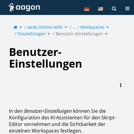
Home
Tog
Toggle
Toggle
Toggle
…
the
aesb Online-Hilfe
the
Workspaces
the
parent
hierarchy
hierarchy
tree
tree
tree
of
under
under
Toggle
Toggle
Benutzer-
aesb
Workspaces.
Einstellungen
the
Benutzer-Einstellungen
the
Einstellungen.
Online-
hierarchy
hierarchy
Hilfe.
tree
tree
under
under
Einstellungen.
Benutzer-
Einstellungen.
Benutzer-
Einstellungen
In den
Benutzer-Einstellungen
können Sie die
Konfiguration des KI-Assistenten für den Skript-
Editor vornehmen und die Sichtbarkeit der
einzelnen Workspaces festlegen.