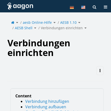
Home
Tog
Toggle
Toggle
Toggle
the
aesb Online-Hilfe
the
AESB 1.10
the
parent
hierarchy
hierarchy
tree
tree
tree
of
under
under
Toggle
Toggle
Verbindungen
aesb
AESB
AESB Shell
the
Verbindungen einrichten
the
einrichten.
Online-
1.10.
hierarchy
hierarchy
Hilfe.
tree
tree
under
under
AESB
Verbindungen
Shell.
einrichten.
Verbindungen
einrichten
Content
Verbindung hinzufügen
Verbindung aufbauen