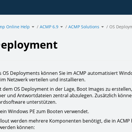
Toggle
Toggle
Toggle
mp Online Help
the
ACMP 6.9
the
ACMP Solutions
the
OS Deploy
hierarchy
hierarchy
hierarchy
tree
tree
tree
under
under
under
acmp
ACMP
ACMP
ment.
Online
6.9.
Solutions.
Help.
Deployment
es OS Deployments können Sie im ACMP automatisiert Wind
 im Netzwerk verteilen und installieren.
it dem OS Deployment in der Lage, Boot Images zu erstellen
er und Antwortdateien zentral abzulegen. Zusätzlich können S
rdsoftware unterstützen.
rd ein Windows PE zum Booten verwendet.
llout werden mehrere Komponenten benötigt, die in ACMP h
 werden können: