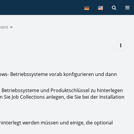
Tog
Toggle
ment
the
hierarchy
tree
under
OS
Deployment.
ows- Betriebssysteme vorab konfigurieren und dann
, Betriebssysteme und Produktschlüssel zu hinterlegen
ie Job Collections anlegen, die Sie bei der Installation
interlegt werden müssen und einige, die optional