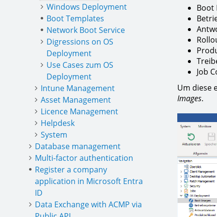
Windows Deployment
Boot
Boot Templates
Betri
Antwo
Network Boot Service
Rollo
Digressions on OS
Produ
Deployment
Treib
Use Cases zum OS
Job C
Deployment
Um diese e
Intune Management
Images
.
Asset Management
Licence Management
Helpdesk
System
Database management
Multi-factor authentication
Register a company
application in Microsoft Entra
ID
Data Exchange with ACMP via
Public API