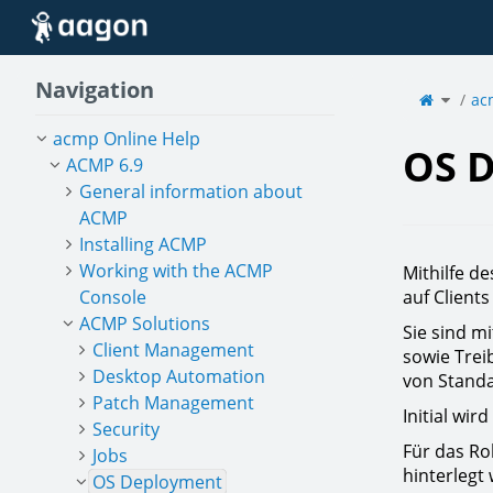
Home
Navigation
Toggle
the
ac
parent
tree
of
OS
Deploy
acmp Online Help
OS 
ACMP 6.9
General information about
ACMP
Installing ACMP
Working with the ACMP
Mithilfe d
Console
auf Clients
ACMP Solutions
Sie sind m
Client Management
sowie Treib
Desktop Automation
von Standa
Patch Management
Initial wi
Security
Für das Ro
Jobs
hinterlegt
OS Deployment