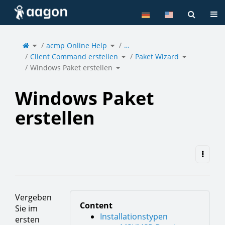
Home
Tog
Toggle
Toggle
…
the
acmp Online Help
the
parent
hierarchy
tree
tree
of
under
Toggle
Toggle
Windows
acmp
Client Command erstellen
the
Paket Wizard
the
Paket
Online
hierarchy
hierarchy
erstellen.
Help.
tree
tree
under
under
Toggle
Client
Paket
Windows Paket erstellen
the
Command
Wizard.
hierarchy
erstellen.
tree
under
Windows
Paket
erstellen.
Windows Paket
erstellen
Vergeben
Content
Sie im
Installationstypen
ersten