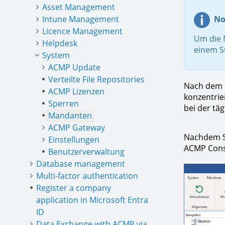
Asset Management
Intune Management
No
Licence Management
Um die 
Helpdesk
einem S
System
ACMP Update
Verteilte File Repositories
Nach dem U
ACMP Lizenzen
konzentrie
Sperren
bei der tä
Mandanten
ACMP Gateway
Nachdem Si
Einstellungen
ACMP Conso
Benutzerverwaltung
Database management
Multi-factor authentication
Register a company
application in Microsoft Entra
ID
Data Exchange with ACMP via