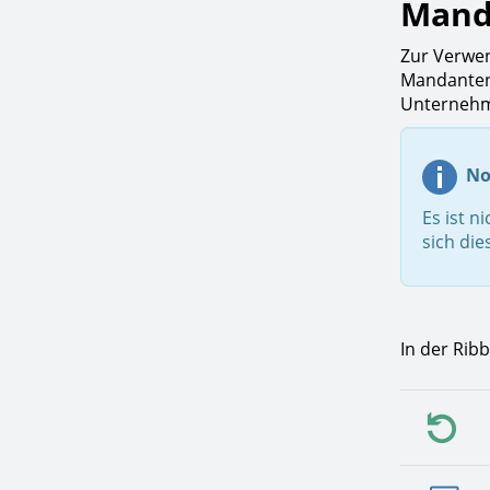
Mand
Zur Verwe
Mandanteng
Unternehme
No
Es ist 
sich die
In der Rib