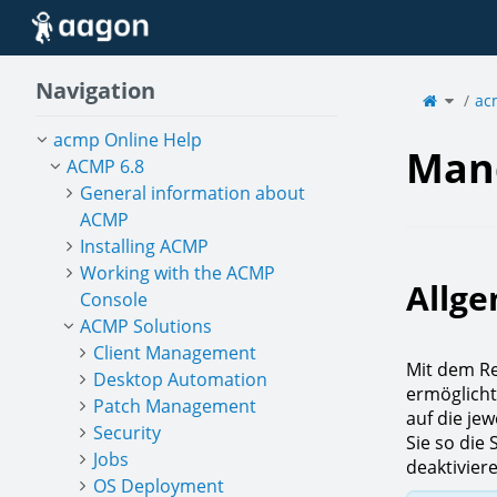
Home
Navigation
Toggle
the
ac
parent
tree
of
Manda
acmp Online Help
Man
ACMP 6.8
General information about
ACMP
Installing ACMP
Working with the ACMP
Allg
Console
ACMP Solutions
Client Management
Mit dem Re
Desktop Automation
ermöglicht
Patch Management
auf die j
Security
Sie so die
Jobs
deaktivier
OS Deployment