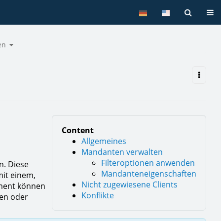
Tog
Toggle
en
the
hierarchy
tree
under
Mandanten.
Content
Allgemeines
Mandanten verwalten
Filteroptionen anwenden
n. Diese
Mandanteneigenschaften
mit einem,
Nicht zugewiesene Clients
ement können
Konflikte
ren oder