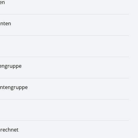
en
anten
tengruppe
antengruppe
erechnet