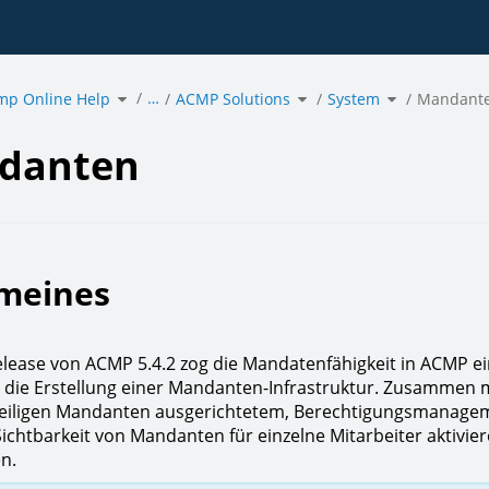
Toggle
Toggle
Toggle
…
mp Online Help
the
ACMP Solutions
the
System
the
Mandant
hierarchy
hierarchy
hierarchy
tree
tree
tree
under
under
under
nten.
acmp
ACMP
System.
Online
Solutions.
Help.
danten
emeines
lease von ACMP 5.4.2 zog die Mandatenfähigkeit in ACMP ei
 die Erstellung einer Mandanten-Infrastruktur. Zusammen 
eweiligen Mandanten ausgerichtetem, Berechtigungsmanag
 Sichtbarkeit von Mandanten für einzelne Mitarbeiter aktivie
en.