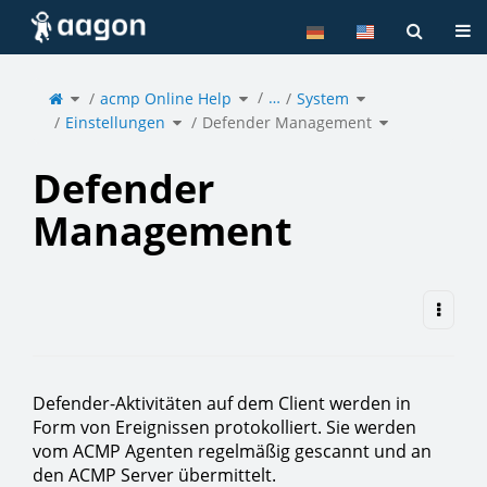
Home
Tog
Toggle
Toggle
Toggle
…
the
acmp Online Help
the
System
the
parent
hierarchy
hierarchy
tree
tree
tree
of
under
under
Toggle
Toggle
Defender
acmp
System.
Einstellungen
the
Defender Management
the
Management.
Online
hierarchy
hierarchy
Help.
tree
tree
under
under
Einstellungen.
Defender
Management.
Defender
Management
Defender-Aktivitäten auf dem Client werden in
Form von Ereignissen protokolliert. Sie werden
vom ACMP Agenten regelmäßig gescannt und an
den ACMP Server übermittelt.