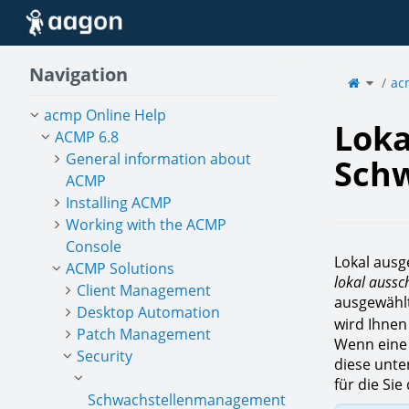
Home
Navigation
Toggle
the
ac
parent
tree
of
Lokal
ausges
Schwac
acmp Online Help
Loka
ACMP 6.8
General information about
Schw
ACMP
Installing ACMP
Working with the ACMP
Console
Lokal ausg
ACMP Solutions
lokal aussc
Client Management
ausgewählt
Desktop Automation
wird Ihnen
Patch Management
Wenn eine 
Security
diese unte
für die Si
Schwachstellenmanagement