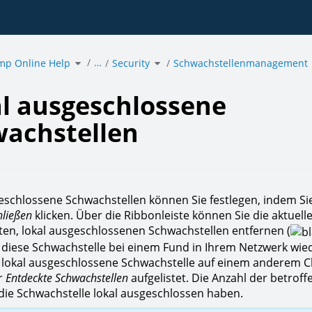
Toggle
Toggle
…
mp Online Help
the
Security
the
Schwachstellenmanagement
hierarchy
hierarchy
tree
tree
under
under
acmp
Security.
chlossene
Online
hstellen.
Help.
l ausgeschlossene
achstellen
eschlossene Schwachstellen können Sie festlegen, indem Si
hließen
klicken. Über die Ribbonleiste können Sie die aktuell
en, lokal ausgeschlossenen Schwachstellen entfernen (
 diese Schwachstelle bei einem Fund in Ihrem Netzwerk wi
lokal ausgeschlossene Schwachstelle auf einem anderem Cli
r
Entdeckte Schwachstellen
aufgelistet. Die Anzahl der betroff
e die Schwachstelle lokal ausgeschlossen haben.