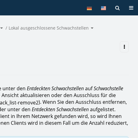
Tog
Toggle
Toggle
the
Lokal ausgeschlossene Schwachstellen
the
hierarchy
hierarchy
tree
tree
under
under
Schwachstellenmanagement.
Lokal
ausgeschlossene
Schwachstellen.
e unter den
Entdeckten Schwachstellen
auf
Schwachstelle
e Ansicht aktualisieren oder den Ausschluss für die
). Wenn Sie den Ausschluss entfernen,
eder unter den
Entdeckten Schwachstellen
aufgelistet.
ent in Ihrem Netzwerk gefunden wird, so wird Ihnen
enen Clients wird in diesem Fall um die Anzahl reduziert,