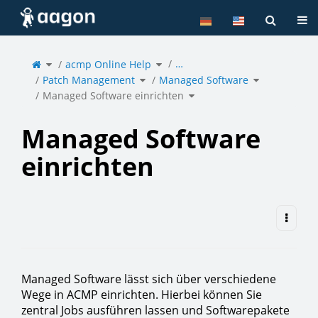
Home
Tog
Toggle
Toggle
…
the
acmp Online Help
the
parent
hierarchy
tree
tree
of
under
Toggle
Toggle
Managed
acmp
Patch Management
the
Managed Software
the
Software
Online
hierarchy
hierarchy
einrichten.
Help.
tree
tree
under
under
Toggle
Patch
Managed
Managed Software einrichten
the
Management.
Software.
hierarchy
tree
under
Managed
Software
einrichten.
Managed Software
einrichten
Managed Software lässt sich über verschiedene
Wege in ACMP einrichten. Hierbei können Sie
zentral Jobs ausführen lassen und Softwarepakete