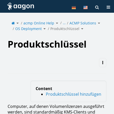
Home
Tog
Toggle
Toggle
Toggle
…
the
acmp Online Help
the
ACMP Solutions
the
parent
hierarchy
hierarchy
tree
tree
tree
of
under
under
Toggle
Toggle
Produktschlüssel.
acmp
ACMP
OS Deployment
the
Produktschlüssel
the
Online
Solutions
hierarchy
hierarchy
Help.
tree
tree
under
under
OS
Produktschlüssel.
Deployment.
Produktschlüssel
Content
Produktschlüssel hinzufügen
Computer, auf denen Volumenlizenzen ausgeführt
werden, sind standardmäßig KMS-Clients und