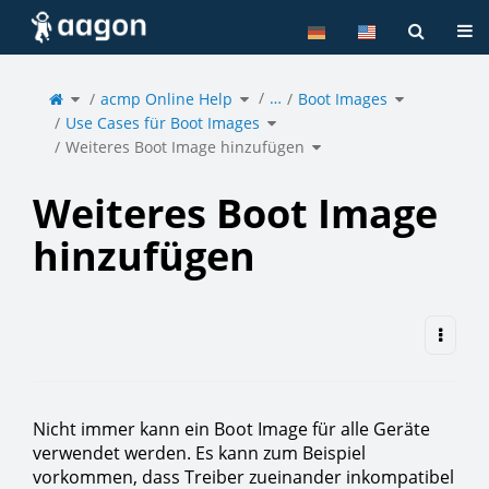
Home
Tog
Toggle
Toggle
Toggle
…
the
acmp Online Help
the
Boot Images
the
parent
hierarchy
hierarchy
tree
tree
tree
of
under
under
Toggle
Weiteres
acmp
Boot
Use Cases für Boot Images
the
Boot
Online
Images.
hierarchy
Image
Help.
tree
hinzufügen.
under
Toggle
Use
Weiteres Boot Image hinzufügen
the
Cases
hierarchy
für
tree
Boot
under
Images.
Weiteres
Boot
Image
hinzufügen.
Weiteres Boot Image
hinzufügen
Nicht immer kann ein Boot Image für alle Geräte
verwendet werden. Es kann zum Beispiel
vorkommen, dass Treiber zueinander inkompatibel