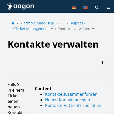
Home
Tog
Toggle
Toggle
Toggle
…
the
acmp Online Help
the
Helpdesk
the
parent
hierarchy
hierarchy
tree
tree
tree
of
under
under
Toggle
Toggle
Kontakte
acmp
Helpdesk.
Ticket Management
the
Kontakte verwalten
the
verwalten.
Online
hierarchy
hierarchy
Help.
tree
tree
under
under
Ticket
Kontakte
Management.
verwalten.
Kontakte verwalten
Falls Sie
Content
in einem
Kontakte zusammenführen
Ticket
Neuen Kontakt anlegen
einen
Kontakte zu Clients zuordnen
neuen
Kontakt