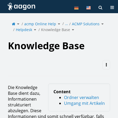
Home
Tog
Toggle
Toggle
Toggle
…
the
acmp Online Help
the
ACMP Solutions
the
parent
hierarchy
hierarchy
tree
tree
tree
of
under
under
Toggle
Toggle
Knowledge
acmp
ACMP
Helpdesk
the
Knowledge Base
the
Base.
Online
Solutions
hierarchy
hierarchy
Help.
tree
tree
under
under
Helpdesk.
Knowledge
Base.
Knowledge Base
Die Knowledge
Content
Base dient dazu,
Ordner verwalten
Informationen
Umgang mit Artikeln
strukturiert
abzulegen. Diese
Informationen sind somit schnell verfügbar, falls