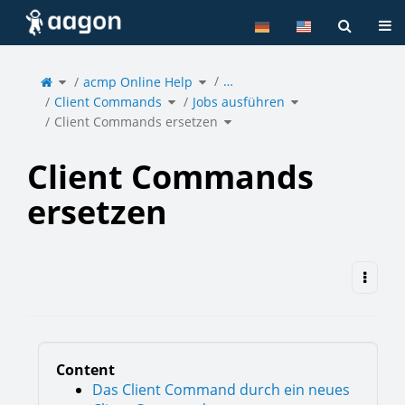
Home
Tog
Toggle
Toggle
…
the
acmp Online Help
the
parent
hierarchy
tree
tree
of
under
Toggle
Toggle
Client
acmp
Client Commands
the
Jobs ausführen
the
Commands
Online
hierarchy
hierarchy
ersetzen.
Help.
tree
tree
under
under
Toggle
Client
Jobs
Client Commands ersetzen
the
Commands.
ausführen.
hierarchy
tree
under
Client
Commands
ersetzen.
Client Commands
ersetzen
Content
Das Client Command durch ein neues