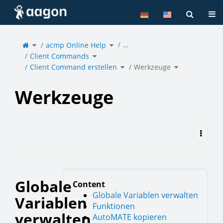
Home
Tog
Toggle
Toggle
…
the
acmp Online Help
the
parent
hierarchy
tree
tree
of
under
Toggle
Werkzeuge.
acmp
Client Commands
the
Online
hierarchy
Help.
tree
under
Toggle
Toggle
Client
Client Command erstellen
the
Werkzeuge
the
Commands.
hierarchy
hierarchy
tree
tree
under
under
Client
Werkzeuge.
Command
erstellen.
Werkzeuge
Globale
Content
Globale Variablen verwalten
Variablen
Funktionen
verwalten
AutoMATE kopieren