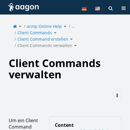
Home
Tog
Toggle
Toggle
…
the
acmp Online Help
the
parent
hierarchy
tree
tree
of
under
Toggle
Client
acmp
Client Commands
the
Commands
Online
hierarchy
verwalten.
Help.
tree
under
Toggle
Client
Client Command erstellen
the
Commands.
hierarchy
tree
under
Toggle
Client
Client Commands verwalten
the
Command
hierarchy
erstellen.
tree
under
Client
Commands
verwalten.
Client Commands
verwalten
Um ein Client
Content
Command