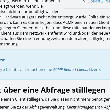
gezeigt werden. Clients können in
Option 2: Ne
gelegt werden, wenn Sie
eise nicht mehr benötigt werden
 Hardware ausgetauscht oder entsorgt wurde. Sollte ein so
erden, kann es daran liegen, dass ACMP einen neuen Clien
illgelegten Client entdeckt hat und diese miteinander ver
te Client aus dem Netzwerk entfernt wird und/oder der neue
schaffen Sie eine Trennung zwischen dem alten, stillgelegte
Benennung.
te:
egte Clients verbrauchen eine
ACMP Retired Clients
Lizenz.
t über eine Abfrage stilllegen
e einen Client stilllegen, da Sie diesen nicht mehr benötige
ieren Sie zu der Abfrageverwaltung (
Client
Management
>
Abf