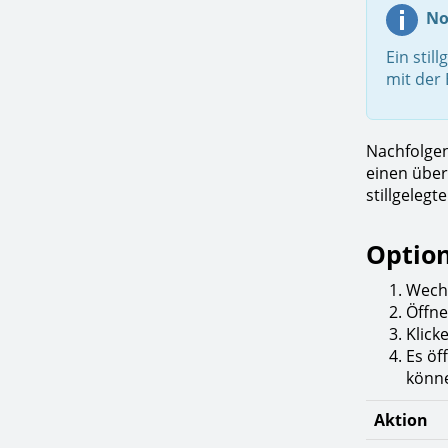
No
Ein stil
mit der
Nachfolgen
einen über
stillgelegt
Option
Wechs
Öffne
Klick
Es öf
könne
Aktion