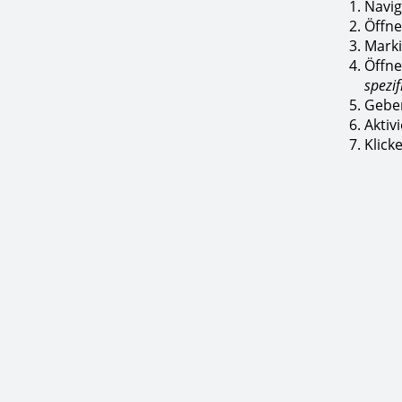
Navig
Öffne
Marki
Öffne
spezi
Geben
Aktiv
Klick