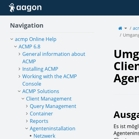
Home
Navigation
Toggle
the
ac
parent
tree
of
Umgan
Umgang 
mit
stillge
acmp Online Help
Clients
in
der
Agenten
ACMP 6.8
Umga
General information about
ACMP
Clie
Installing ACMP
Agen
Working with the ACMP
Console
ACMP Solutions
Client Management
Query Management
Ausg
Container
Reports
Es ist mög
Agenteninstallation
Agentenins
Netzwerk