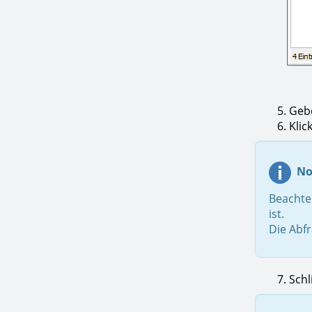
5. Geben S
6. Klicke
No
Beachten
ist.
Die Abfr
7. Schlie