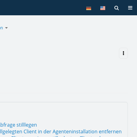
Tog
Toggle
on
the
hierarchy
tree
under
Agenteninstallation.
ation.
bfrage stilllegen
illgelegten Client in der Agenteninstallation entfernen