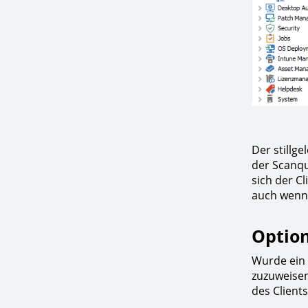
Der stillge
der Scanqu
sich der C
auch wenn 
Option
Wurde ein C
zuzuweisen
des Client