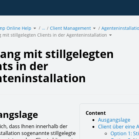
Toggle
Toggle
…
mp Online Help
the
Client Management
the
Agenteninstallati
hierarchy
hierarchy
tree
tree
under
under
Toggle
g
acmp
Client
mit stillgelegten Clients in der Agenteninstallation
the
Online
Management.
hierarchy
legten
Help.
tree
under
Umgang
mit
installation.
stillgelegten
Clients
in
der
ng mit stillgelegten
Agenteninstall
nts in der
teninstallation
angslage
Content
Ausgangslage
lich, dass Ihnen innerhalb der
Client über eine A
tallation sogenannte stillgelegte
Option 1: St