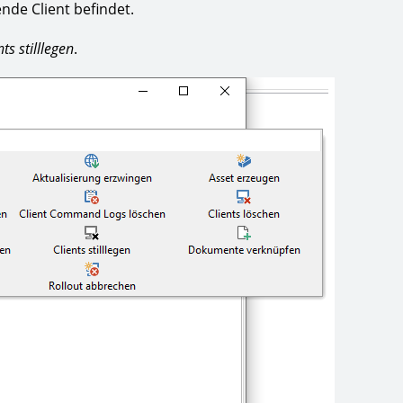
ende Client befindet.
nts stilllegen
.