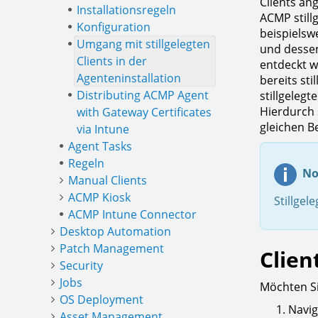
Clients an
Installationsregeln
ACMP still
Konfiguration
beispielsw
Umgang mit stillgelegten
und dessen
Clients in der
entdeckt w
Agenteninstallation
bereits st
Distributing ACMP Agent
stillgeleg
Hierdurch 
with Gateway Certificates
gleichen 
via Intune
Agent Tasks
Regeln
No
Manual Clients
ACMP Kiosk
Stillgel
ACMP Intune Connector
Desktop Automation
Patch Management
Clien
Security
Jobs
Möchten Si
OS Deployment
Navig
Asset Management