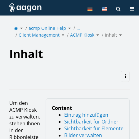
Home
Tog
Toggle
Toggle
…
the
acmp Online Help
the
parent
hierarchy
tree
tree
of
under
Toggle
Toggle
Toggle
Inhalt.
acmp
Client Management
the
ACMP Kiosk
the
Inhalt
the
Online
hierarchy
hierarchy
hierarchy
Help.
tree
tree
tree
under
under
under
Client
ACMP
Inhalt.
Management.
Kiosk.
Inhalt
Um den
Content
ACMP Kiosk
Eintrag hinzufügen
zu verwalten,
Sichtbarkeit für Ordner
stehen Ihnen
Sichtbarkeit für Elemente
in der
Bilder verwalten
Ribbonleiste