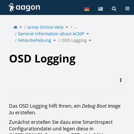
Home
Tog
Toggle
Toggle
…
the
acmp Online Help
the
parent
hierarchy
tree
tree
of
under
Toggle
OSD
acmp
General information about ACMP
the
Logging.
Online
hierarchy
Help.
tree
under
Toggle
Toggle
General
Fehlerbehebung
the
OSD Logging
the
information
hierarchy
hierarchy
about
tree
tree
ACMP.
under
under
Fehlerbehebung.
OSD
Logging.
OSD Logging
Das OSD Logging hilft Ihnen, ein
Debug Boot Image
zu erstellen.
Zunächst erstellen Sie dazu eine SmartInspect
Configurationdatei und legen diese in