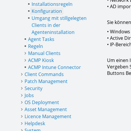
• Network 
Installationsregeln
• AD import
Konfiguration
Umgang mit stillgelegten
Sie können
Clients in der
• Windows
Agenteninstallation
• Active D
Agent Tasks
• IP-Berei
Regeln
Manual Clients
ACMP Kiosk
Um einen I
Vergeben S
ACMP Intune Connector
Buttons Be
Client Commands
Patch Management
Security
Jobs
OS Deployment
Asset Management
Licence Management
Helpdesk
System