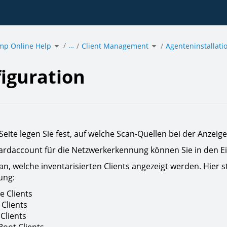
Toggle
Toggle
…
mp Online Help
the
Client Management
the
Agenteninstallati
hierarchy
hierarchy
tree
tree
under
under
ration.
acmp
Client
Online
Management.
Help.
iguration
Seite legen Sie fest, auf welche Scan-Quellen bei der Anzeig
rdaccount für die Netzwerkerkennung können Sie in den E
an, welche inventarisierten Clients angezeigt werden. Hier 
ung:
e Clients
 Clients
Clients