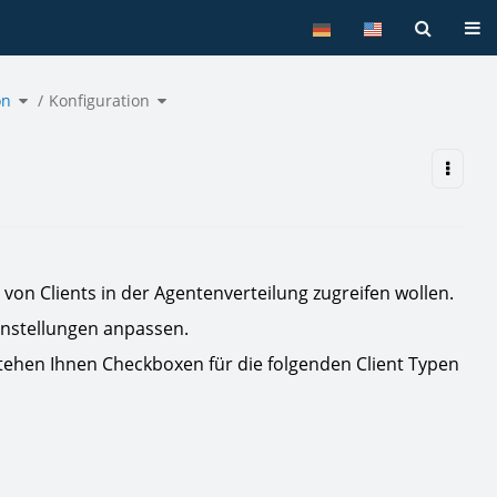
Tog
Toggle
Toggle
on
the
Konfiguration
the
hierarchy
hierarchy
tree
tree
under
under
Agenteninstallation.
Konfiguration.
e von Clients in der Agentenverteilung zugreifen wollen.
instellungen anpassen.
stehen Ihnen Checkboxen für die folgenden Client Typen