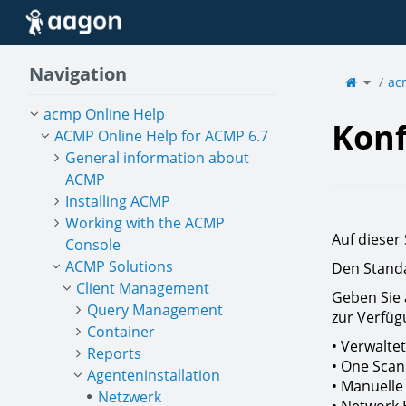
Home
Navigation
Toggle
the
ac
parent
tree
of
Konfigu
acmp Online Help
Konf
ACMP Online Help for ACMP 6.7
General information about
ACMP
Installing ACMP
Working with the ACMP
Auf dieser 
Console
ACMP Solutions
Den Standa
Client Management
Geben Sie 
Query Management
zur Verfüg
Container
• Verwaltet
Reports
• One Scan
Agenteninstallation
• Manuelle 
Netzwerk