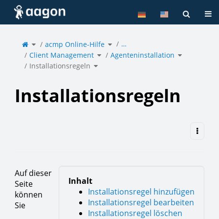
Startseite
Nav
Schalte
Schalte
…
den
acmp Online-Hilfe
den
übergeordneten
Verzeichnisbaum
Baum
unter
von
acmp
Schalte
Schalte
Installationsregeln
Online-
Client Management
den
Agenteninstallation
den
um.
Hilfe
Verzeichnisbaum
Verzeichni
um.
unter
unter
Client
Agenteninsta
Schalte
Management
um.
Installationsregeln
den
um.
Verzeichnisbaum
unter
Installationsregeln
um.
Installationsregeln
Auf dieser
Inhalt
Seite
Installationsregel hinzufügen
können
Installationsregel bearbeiten
Sie
Installationsregel löschen