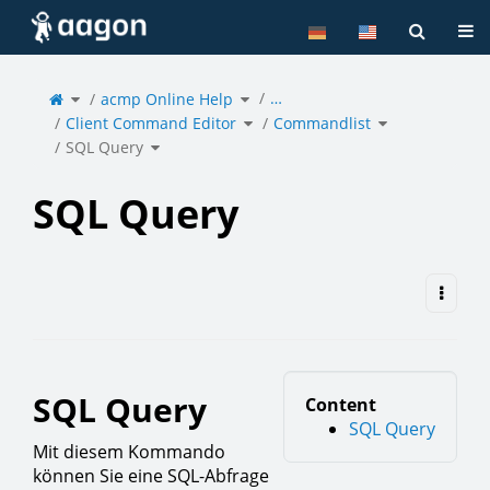
Home
Tog
Toggle
Toggle
…
the
acmp Online Help
the
parent
hierarchy
tree
tree
of
under
Toggle
Toggle
SQL
acmp
Client Command Editor
the
Commandlist
the
Query.
Online
hierarchy
hierarchy
Help.
tree
tree
under
under
Toggle
Client
Commandlist.
SQL Query
the
Command
hierarchy
Editor.
tree
under
SQL
Query.
SQL Query
SQL Query
Content
SQL Query
Mit diesem Kommando
können Sie eine SQL-Abfrage