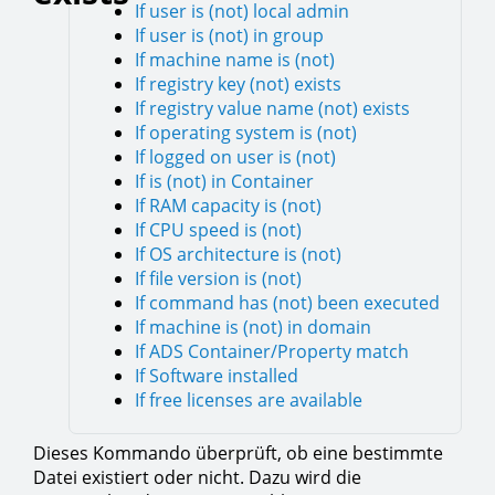
If user is (not) local admin
If user is (not) in group
If machine name is (not)
If registry key (not) exists
If registry value name (not) exists
If operating system is (not)
If logged on user is (not)
If is (not) in Container
If RAM capacity is (not)
If CPU speed is (not)
If OS architecture is (not)
If file version is (not)
If command has (not) been executed
If machine is (not) in domain
If ADS Container/Property match
If Software installed
If free licenses are available
Dieses Kommando überprüft, ob eine bestimmte
Datei existiert oder nicht. Dazu wird die