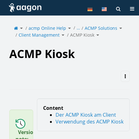
Home
Tog
Toggle
Toggle
Toggle
…
the
acmp Online Help
the
ACMP Solutions
the
parent
hierarchy
hierarchy
tree
tree
tree
of
under
under
Toggle
Toggle
ACMP
acmp
ACMP
Client Management
the
ACMP Kiosk
the
Kiosk.
Online
Solutions
hierarchy
hierarchy
Help.
tree
tree
under
under
Client
ACMP
Management.
Kiosk.
ACMP Kiosk
Content
Der ACMP Kiosk am Client
Verwendung des ACMP Kiosk
Version