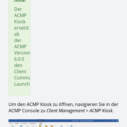
note:
Der
ACMP
Kiosk
ersetzt
ab
der
ACMP
Version
6.0.0
den
Client
Command
Launcher.
Um den ACMP Kiosk zu öffnen, navigieren Sie in der
ACMP Console zu
Client Management > ACMP Kiosk
.