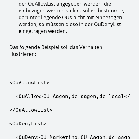
der OuAllowList angegeben werden, die
einbezogen werden sollen. Sollen bestimmte,
darunter liegende OUs nicht mit einbezogen
werden, so müssen diese in der OuDenyList
eingetragen werden.
Das folgende Beispiel soll das Verhalten
illustrieren:
<OuAllowList>

  <OuAllow>OU=Aagon,dc=aagon,dc=local</OuA
</OuAllowList>

<OuDenyList>

  <OuDeny>OU=Marketing,OU=Aagon,dc=aagon,d