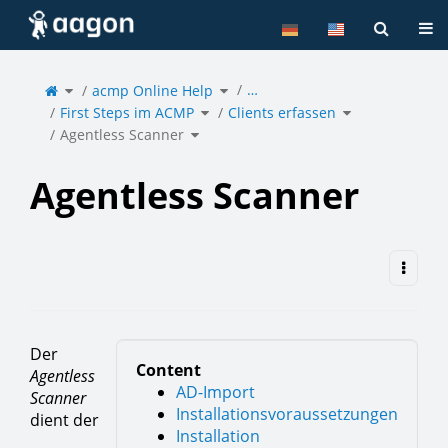
Home
Tog
Toggle
Toggle
…
the
acmp Online Help
the
parent
hierarchy
tree
tree
of
under
Toggle
Toggle
Agentless
acmp
First Steps im ACMP
the
Clients erfassen
the
Scanner.
Online
hierarchy
hierarchy
Help.
tree
tree
under
under
Toggle
First
Clients
Agentless Scanner
the
Steps
erfassen.
hierarchy
im
tree
ACMP.
under
Agentless
Scanner.
Agentless Scanner
Der
Content
Agentless
AD-Import
Scanner
Installationsvoraussetzungen
dient der
Installation