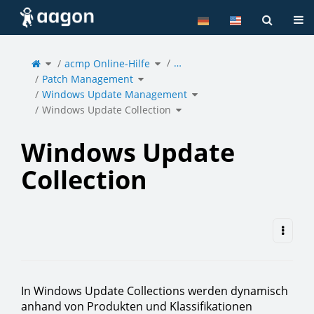
Startseite
Nav
Schalte
Schalte
…
den
acmp Online-Hilfe
den
übergeordneten
Verzeichnisbaum
Baum
unter
von
acmp
Schalte
Windows
Online-
Patch Management
den
Update
Hilfe
Verzeichnisbaum
Collection
um.
unter
um.
Patch
Schalte
Management
Windows Update Management
den
um.
Verzeichnisbaum
unter
Windows
Schalte
Update
Windows Update Collection
den
Management
Verzeichnisbaum
um.
unter
Windows
Update
Collection
um.
Windows Update
Collection
In Windows Update Collections werden dynamisch
anhand von Produkten und Klassifikationen