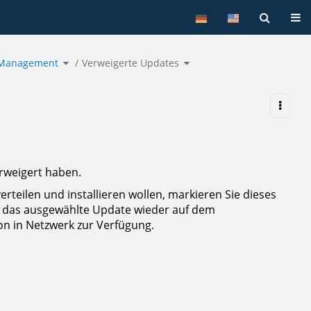
Tog
Toggle
Toggle
 Management
the
Verweigerte Updates
the
hierarchy
hierarchy
tree
tree
under
under
Windows
Verweigerte
Update
Updates.
Management.
erweigert haben.
teilen und installieren wollen, markieren Sie dieses
en das ausgewählte Update wieder auf dem
ion in Netzwerk zur Verfügung.