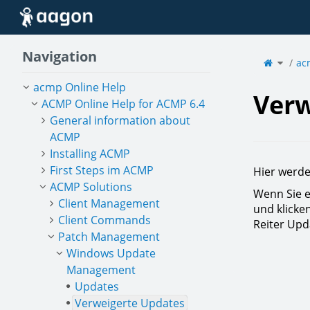
Home
Navigation
Toggle
the
ac
parent
tree
of
Verwei
Update
acmp Online Help
Verw
ACMP Online Help for ACMP 6.4
General information about
ACMP
Installing ACMP
First Steps im ACMP
Hier werde
ACMP Solutions
Wenn Sie e
Client Management
und klicke
Client Commands
Reiter Upd
Patch Management
Windows Update
Management
Updates
Verweigerte Updates