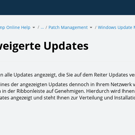
Toggle
Toggle
…
mp Online Help
the
Patch Management
the
Windows Update
hierarchy
hierarchy
tree
tree
under
under
gerte
acmp
Patch
s.
Online
Management.
Help.
eigerte Updates
n alle Updates angezeigt, die Sie auf dem Reiter Updates v
ines der angezeigten Updates dennoch in Ihrem Netzwerk ver
n in der Ribbonleiste auf Genehmigen. Hierdurch wird Ihn
ates angezeigt und steht Ihnen zur Verteilung und Installat