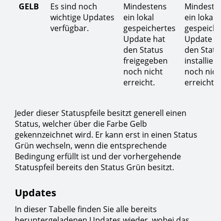
GELB
Es sind noch
Mindestens
Mindeste
wichtige Updates
ein lokal
ein lokal
verfügbar.
gespeichertes
gespeiche
Update hat
Update h
den Status
den Statu
freigegeben
installiert
noch nicht
noch nich
erreicht.
erreicht.
Jeder dieser Statuspfeile besitzt generell einen
Status, welcher über die Farbe Gelb
gekennzeichnet wird. Er kann erst in einen Status
Grün wechseln, wenn die entsprechende
Bedingung erfüllt ist und der vorhergehende
Statuspfeil bereits den Status Grün besitzt.
Updates
In dieser Tabelle finden Sie alle bereits
heruntergeladenen Updates wieder, wobei das