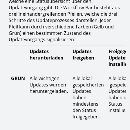
welche eine Statusübersicht über den
Updatevorgang gibt. Die Workflow-Bar besteht aus
drei ineinandergreifenden Pfeilen, welche die drei
Schritte des Updateprozesses darstellen. Jeder
Pfeil kann durch verschiedene Farben (Gelb und
Grün) einen bestimmten Zustand des
Updatevorgangs signalisieren:
Updates
Updates
Freigege
herunterladen
freigeben
Updates
installie
GRÜN
Alle wichtigen
Alle lokal
Alle lokal
Updates wurden
gespeicherten
gespeich
heruntergeladen.
Updates
Updates
haben
haben de
mindestens
Status
den Status
installiert
freigegeben.