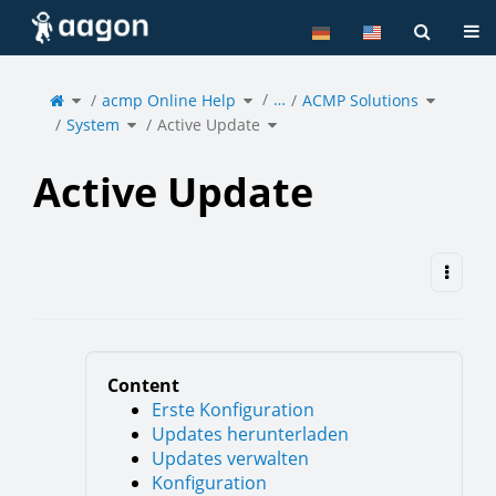
Home
Tog
Toggle
Toggle
Toggle
…
the
acmp Online Help
the
ACMP Solutions
the
parent
hierarchy
hierarchy
tree
tree
tree
of
under
under
Toggle
Toggle
Active
acmp
ACMP
System
the
Active Update
the
Update.
Online
Solutions
hierarchy
hierarchy
Help.
tree
tree
under
under
System.
Active
Update.
Active Update
Content
Erste Konfiguration
Updates herunterladen
Updates verwalten
Konfiguration