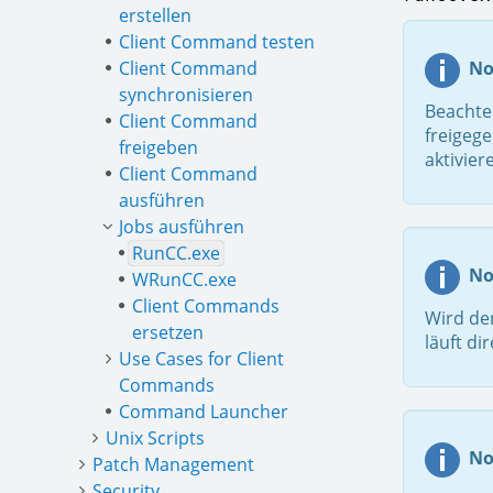
erstellen
Client Command testen
Client Command
No
synchronisieren
Beachten
Client Command
freigeg
freigeben
aktivie
Client Command
ausführen
Jobs ausführen
RunCC.exe
No
WRunCC.exe
Client Commands
Wird de
ersetzen
läuft dir
Use Cases for Client
Commands
Command Launcher
Unix Scripts
No
Patch Management
Security