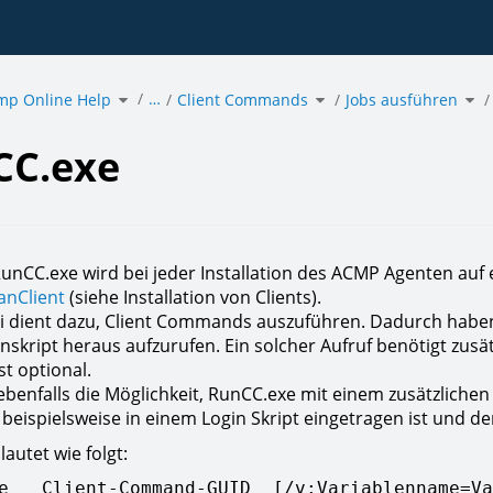
Toggle
Toggle
Tog
…
mp Online Help
the
Client Commands
the
Jobs ausführen
the
hierarchy
hierarchy
hie
tree
tree
tre
under
under
und
exe.
acmp
Client
Job
Online
Commands.
aus
Help.
CC.exe
RunCC.exe wird bei jeder Installation des ACMP Agenten auf 
nClient
(siehe Installation von Clients).
i dient dazu, Client Commands auszuführen. Dadurch haben 
nskript heraus aufzurufen. Ein solcher Aufruf benötigt zusä
st optional.
ebenfalls die Möglichkeit, RunCC.exe mit einem zusätzlich
beispielsweise in einem Login Skript eingetragen ist und der
lautet wie folgt:
e   Client-Command-GUID  [/v:Variablenname=Va