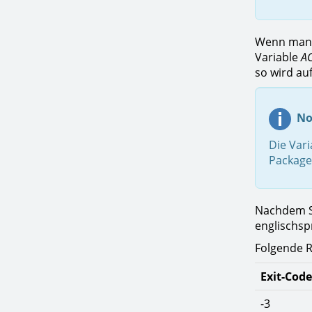
Wenn man C
Variable
AC
so wird au
No
Die Vari
Package
Nachdem Si
englischsp
Folgende R
Exit-Code
-3