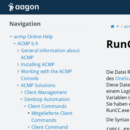
Home
Navigation
Toggle
the
ac
parent
tree
of
RunCC.
acmp Online Help
Run
ACMP 6.9
General information about
ACMP
Installing ACMP
Working with the ACMP
Die Datei 
Console
des
OneSca
Diese Date
ACMP Solutions
einem Logi
Client Management
Variablen i
Desktop Automation
Sie haben 
Client Commands
RunCC.exe 
Mitgelieferte Client
Die Syntax 
Commands
Client Command
runcc.ex