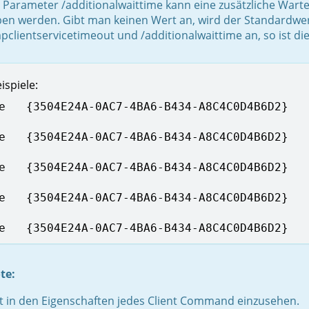
 Parameter /additionalwaittime kann eine zusätzliche Wart
en werden. Gibt man keinen Wert an, wird der Standardwer
pclientservicetimeout und /additionalwaittime an, so ist d
ispiele:
e   {3504E24A-0AC7-4BA6-B434-A8C4C0D4B6D2}

e   {3504E24A-0AC7-4BA6-B434-A8C4C0D4B6D2}   
e   {3504E24A-0AC7-4BA6-B434-A8C4C0D4B6D2}   
e   {3504E24A-0AC7-4BA6-B434-A8C4C0D4B6D2}   
e   {3504E24A-0AC7-4BA6-B434-A8C4C0D4B6D2}   
te:
st in den Eigenschaften jedes Client Command einzusehen.