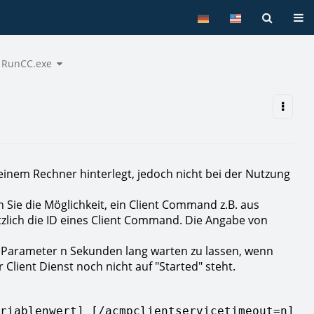
Tog
gle
Toggle
RunCC.exe
the
rarchy
hierarchy
e
tree
er
under
s
RunCC.exe.
führen.
einem Rechner hinterlegt, jedoch nicht bei der Nutzung
Sie die Möglichkeit, ein Client Command z.B. aus
tzlich die ID eines Client Command. Die Angabe von
en Parameter n Sekunden lang warten zu lassen, wenn
 Client Dienst noch nicht auf "Started" steht.
riablenwert] [/acmpclientservicetimeout=n] [