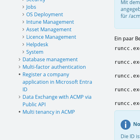
Mit dem
Jobs
angegeb
OS Deployment
für /acm
Intune Management
Asset Management
Licence Management
Ein paar Be
Helpdesk
runcc.ex
System
Database management
runcc.ex
Multi-factor authentication
Register a company
runcc.ex
application in Microsoft Entra
ID
runcc.ex
Data Exchange with ACMP via
runcc.ex
Public API
Multi tenancy in ACMP
No
Die ID i