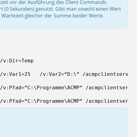
ezeit vor der Ausführung des Client Commands
t (0 Sekunden) genutzt. Gibt man sowohl einen Wert
ie Wartezeit gleicher der Summe beider Werte.
/v:Dir=Temp

/v:Var1=25   /v:Var2=“D:\“ /acmpclientservice
/v:Pfad=“C:\Programme\ACMP“ /acmpclientservic
/v:Pfad=“C:\Programme\ACMP“ /acmpclientservi