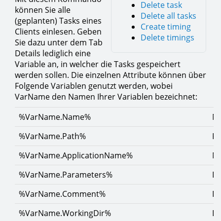
Delete task
können Sie alle
Delete all tasks
(geplanten) Tasks eines
Create timing
Clients einlesen. Geben
Delete timings
Sie dazu unter dem Tab
Details lediglich eine
Variable an, in welcher die Tasks gespeichert
werden sollen. Die einzelnen Attribute können über
Folgende Variablen genutzt werden, wobei
VarName den Namen Ihrer Variablen bezeichnet:
%VarName.Name%
Na
%VarName.Path%
Pf
%VarName.ApplicationName%
Na
%VarName.Parameters%
Di
%VarName.Comment%
D
%VarName.WorkingDir%
Da