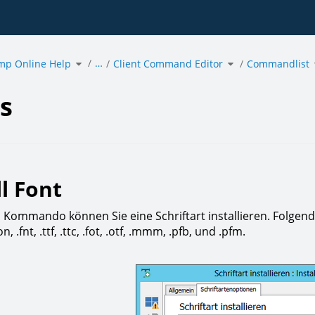
Toggle
Toggle
…
mp Online Help
the
Client Command Editor
the
Commandlist
hierarchy
hierarchy
tree
tree
under
under
acmp
Client
Online
Command
Help.
Editor.
s
ll Font
 Kommando können Sie eine Schriftart installieren. Folgend
n, .fnt, .ttf, .ttc, .fot, .otf, .mmm, .pfb, und .pfm.