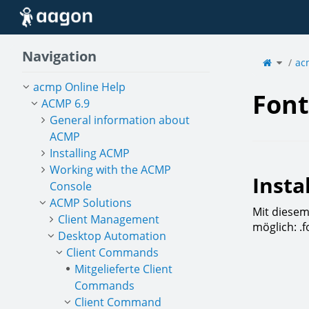
Home
Navigation
Toggle
the
ac
parent
tree
of
Fonts.
acmp Online Help
Font
ACMP 6.9
General information about
ACMP
Installing ACMP
Working with the ACMP
Insta
Console
ACMP Solutions
Mit diesem
Client Management
möglich: .fo
Desktop Automation
Client Commands
Mitgelieferte Client
Commands
Client Command