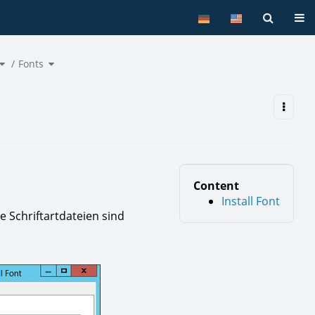
Tog
Toggle
Toggle
the
Fonts
the
hierarchy
hierarchy
tree
tree
under
under
Commandlist.
Fonts.
Content
Install Font
e Schriftartdateien sind