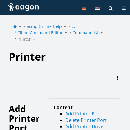
Home
Tog
Toggle
Toggle
…
the
acmp Online Help
the
parent
hierarchy
tree
tree
of
under
Toggle
Toggle
Printer.
acmp
Client Command Editor
the
Commandlist
the
Online
hierarchy
hierarchy
Help.
tree
tree
under
under
Toggle
Client
Commandlist.
Printer
the
Command
hierarchy
Editor.
tree
under
Printer.
Printer
Add
Content
Add Printer Port
Printer
Delete Printer Port
Port
Add Printer Driver