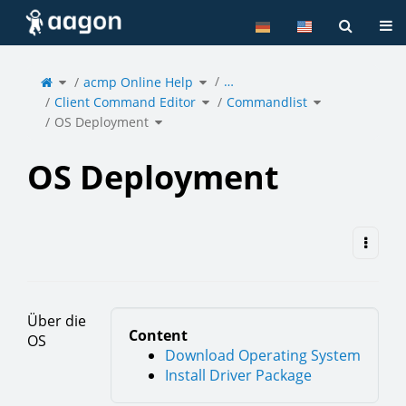
Home
Tog
Toggle
Toggle
…
the
acmp Online Help
the
parent
hierarchy
tree
tree
of
under
Toggle
Toggle
OS
acmp
Client Command Editor
the
Commandlist
the
Deployment.
Online
hierarchy
hierarchy
Help.
tree
tree
under
under
Toggle
Client
Commandlist.
OS Deployment
the
Command
hierarchy
Editor.
tree
under
OS
Deployment.
OS Deployment
Über die
Content
OS
Download Operating System
Install Driver Package