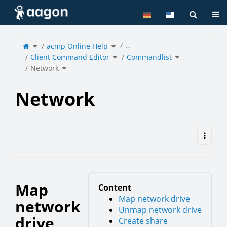
Home
Tog
Toggle
Toggle
…
the
acmp Online Help
the
parent
hierarchy
tree
tree
of
under
Toggle
Toggle
Network.
acmp
Client Command Editor
the
Commandlist
the
Online
hierarchy
hierarchy
Help.
tree
tree
under
under
Toggle
Client
Commandlist.
Network
the
Command
hierarchy
Editor.
tree
under
Network.
Network
Map
Content
Map network drive
network
Unmap network drive
drive
Create share