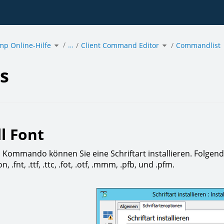
e
Schalte
Schalte
…
mp Online-Hilfe
den
Client Command Editor
den
Commandlist
ordneten
Verzeichnisbaum
Verzeichnisbaum
unter
unter
acmp
Client
Online-
Command
Hilfe
Editor
um.
um.
s
ll Font
 Kommando können Sie eine Schriftart installieren. Folgend
n, .fnt, .ttf, .ttc, .fot, .otf, .mmm, .pfb, und .pfm.