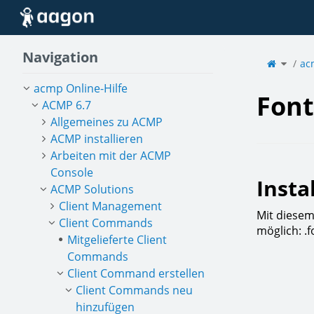
Startseite
Navigation
Schalt
den
ac
überge
Baum
von
Fonts
um.
acmp Online-Hilfe
Font
ACMP 6.7
Allgemeines zu ACMP
ACMP installieren
Arbeiten mit der ACMP
Console
Insta
ACMP Solutions
Client Management
Mit diesem
Client Commands
möglich: .fo
Mitgelieferte Client
Commands
Client Command erstellen
Client Commands neu
hinzufügen