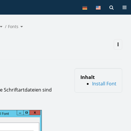
Nav
Schalte
Schalte
den
Fonts
den
Verzeichnisbaum
Verzeichnisbaum
unter
unter
Commandlist
Fonts
um.
um.
Inhalt
Install Font
e Schriftartdateien sind